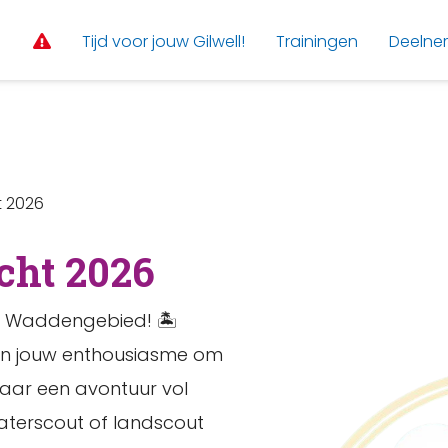
Tijd voor jouw Gilwell!
Trainingen
Deelne
t 2026
cht 2026
et Waddengebied! 🏝️
een jouw enthousiasme om
naar een avontuur vol
aterscout of landscout