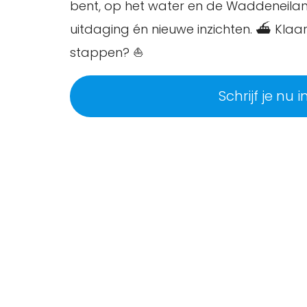
bent, op het water en de Waddeneiland
uitdaging én nieuwe inzichten. ⛴️ Kla
stappen? ⛵
Schrijf je nu in