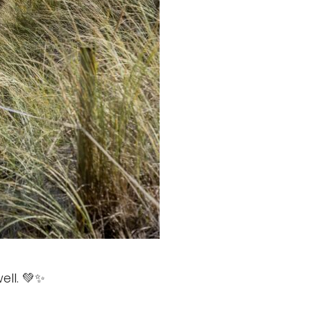
ell. 💚✨