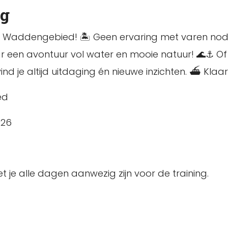
ng
et Waddengebied! 🏝️ Geen ervaring met varen no
ar een avontuur vol water en mooie natuur! 🌊⚓ Of
d je altijd uitdaging én nieuwe inzichten. ⛴️ Kl
ed
026
 je alle dagen aanwezig zijn voor de training.