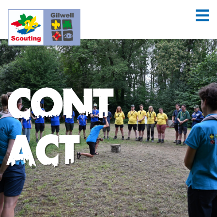
Cont
act