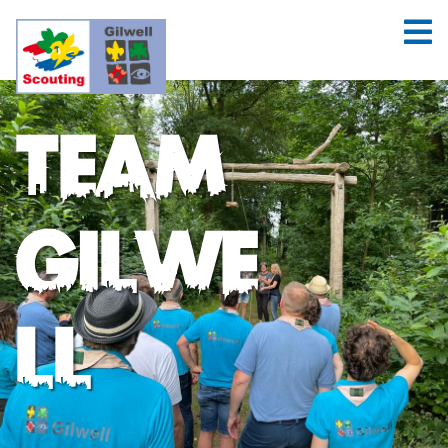
Team
Gilwe
ll